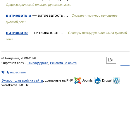
Орфографический словарь русского языка
витиеватый
— витиеватость …
Словарь-тезаурус синонимов
русской речи
витиевато
— витиеватость …
Словарь-тезаурус синонимов русской
речи
© Академик, 2000-2026
18+
Обратная связь:
Техподдержка
,
Реклама на сайте
👣 Путешествия
Экспорт словарей на сайты
, сделанные на PHP,
Joomla,
Drupal,
WordPress, MODx.