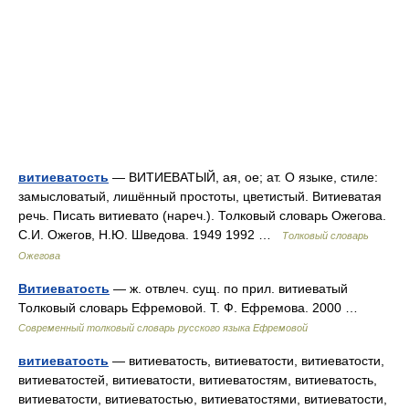
витиеватость
— ВИТИЕВАТЫЙ, ая, ое; ат. О языке, стиле:
замысловатый, лишённый простоты, цветистый. Витиеватая
речь. Писать витиевато (нареч.). Толковый словарь Ожегова.
С.И. Ожегов, Н.Ю. Шведова. 1949 1992 …
Толковый словарь
Ожегова
Витиеватость
— ж. отвлеч. сущ. по прил. витиеватый
Толковый словарь Ефремовой. Т. Ф. Ефремова. 2000 …
Современный толковый словарь русского языка Ефремовой
витиеватость
— витиеватость, витиеватости, витиеватости,
витиеватостей, витиеватости, витиеватостям, витиеватость,
витиеватости, витиеватостью, витиеватостями, витиеватости,