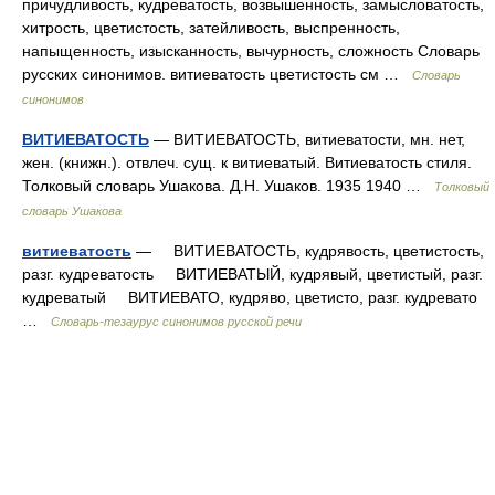
причудливость, кудреватость, возвышенность, замысловатость,
хитрость, цветистость, затейливость, выспренность,
напыщенность, изысканность, вычурность, сложность Словарь
русских синонимов. витиеватость цветистость см …
Словарь
синонимов
ВИТИЕВАТОСТЬ
— ВИТИЕВАТОСТЬ, витиеватости, мн. нет,
жен. (книжн.). отвлеч. сущ. к витиеватый. Витиеватость стиля.
Толковый словарь Ушакова. Д.Н. Ушаков. 1935 1940 …
Толковый
словарь Ушакова
витиеватость
— ВИТИЕВАТОСТЬ, кудрявость, цветистость,
разг. кудреватость ВИТИЕВАТЫЙ, кудрявый, цветистый, разг.
кудреватый ВИТИЕВАТО, кудряво, цветисто, разг. кудревато
…
Словарь-тезаурус синонимов русской речи