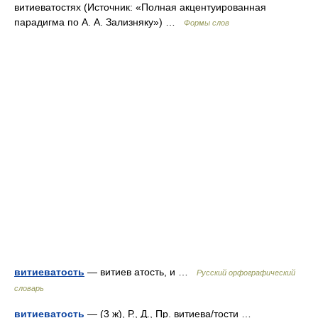
витиеватостях (Источник: «Полная акцентуированная
парадигма по А. А. Зализняку») …
Формы слов
витиеватость
— витиев атость, и …
Русский орфографический
словарь
витиеватость
— (3 ж), Р., Д., Пр. витиева/тости …