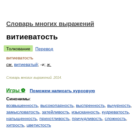
Словарь многих выражений
витиеватость
Толкование
Перевод
витиеватость
см.
витиеватый
; -и;
ж.
Словарь многих выражений
.
2014
.
Игры ⚽
Поможем написать курсовую
Синонимы
:
возвышенность
,
высокопарность
,
выспренность
,
вычурность
,
замысловатость
,
затейливость
,
изысканность
,
кудреватость
,
напыщенность
,
прихотливость
,
причудливость
,
сложность
,
хитрость
,
цветистость